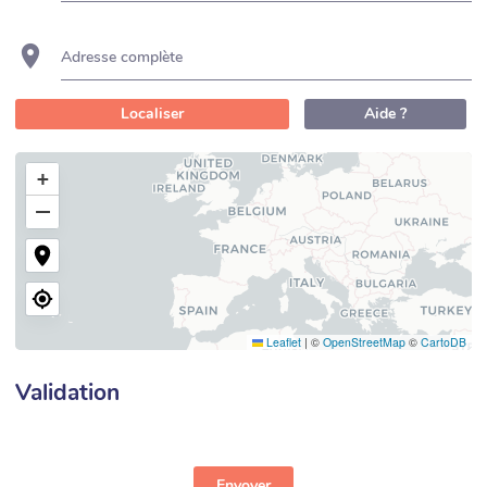
Adresse complète
Localiser
Aide ?
+
−
Leaflet
|
©
OpenStreetMap
©
CartoDB
Validation
Envoyer